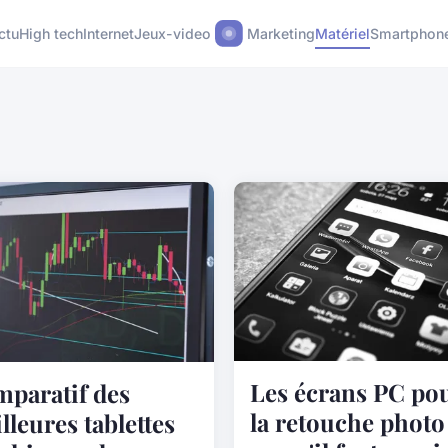
ctu
High tech
Internet
Jeux-video
Marketing
Matériel
Smartphon
Les écrans PC po
paratif des
la retouche photo 
lleures tablettes