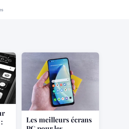
es
ur
Les meilleurs écrans
:
PC pour les