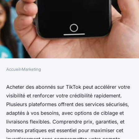
Accueil
›
Marketing
MARKETING
Acheter des abonnés sur
Acheter des abonnés sur TikTok peut accélérer votre
visibilité et renforcer votre crédibilité rapidement.
tiktok : propulsez votre impact
Plusieurs plateformes offrent des services sécurisés,
social !
adaptés à vos besoins, avec options de ciblage et
livraisons flexibles. Comprendre prix, garanties, et
Sandro
•
28 septembre 2025
•
5 min de lecture
bonnes pratiques est essentiel pour maximiser cet